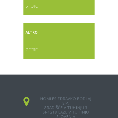
6 FOTO
ALTRO
7 FOTO
HOMLES ZDRAVKO BODLAJ
S.P.
GRADIŠČE V TUHINJU 3
SI-1219 LAZE V TUHINJU
SLOVENIA