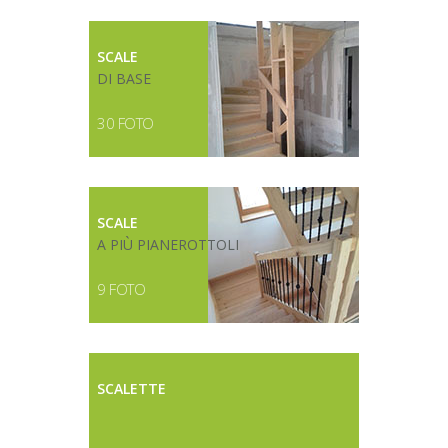
SCALE
DI BASE
30 FOTO
SCALE
A PIÙ PIANEROTTOLI
9 FOTO
SCALETTE