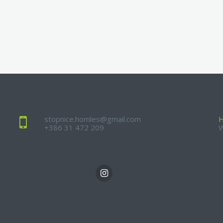
stopnice.homles@gmail.com
+386 31 472 209
W