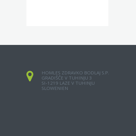
HOMLES ZDRAVKO BODLAJ S.P.
GRADIŠČE V TUHINJU 3
SI-1219 LAZE V TUHINJU
SLOWENIEN