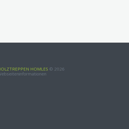
HOLZTREPPEN HOMLES
©
2026
ebseiteninformationen